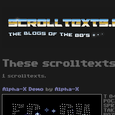
These scrolltexts
1 scrolltexts.
Alpha-X Demo
by
Alpha-X
T 0
POC
SPR
TAK