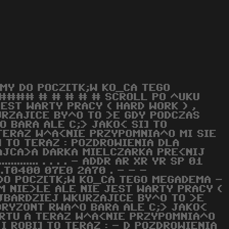
<MY DO POCZ[TK;W KO_CA TEGO
### # # # # # SCROLL PO ^UKU
EST WARTY PRACY ( HARD WORK ) ,
URZAJ[CE BY^O TO >E GDY PODCZAS
 BARA ALE C;> JAKO< SI] TO
TERAZ W^A<NIE PRZYPOMNIA^O MI SIE
 TO TERAZ : POZDROWIENIA DLA
JAJCA>A DARKA MIELCZARKA PRE<NIJ
........ . . . . - ADDR AR XR YR SP 01
.T0400 07E0 2A70 . - - -
DO POCZ[TK;W KO_CA TEGO MEGADEMA -
M NIE>LE ALE NIE JEST WARTY PRACY (
AJBARDZIEJ WKURZAJ[CE BY^O TO >E
ORYZONT RWA^O BARA ALE C;> JAKO<
ARTU A TERAZ W^A<NIE PRZYPOMNIA^O
I ROBI] TO TERAZ : - D POZDROWIENIA