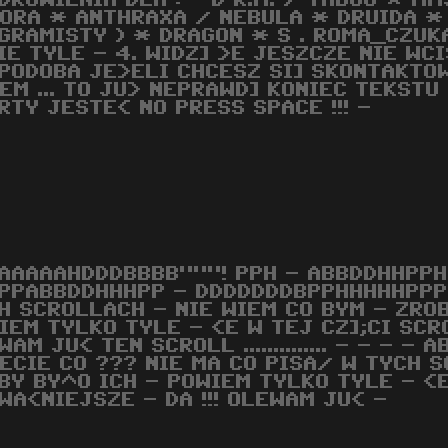
DROWIENIA DLA : - D K.M. / TABOO * M
ORA * ANTHRAXA / NEBULA * DRUIDA *
GRAMISTY ) * DRAGON * S . ROMA_CZUK
IE TYLE - 4. WIDZ] >E JESZCZE NIE WC
 PODOBA JE>ELI CHCESZ SI] SKONTAKTOW
EM ... TO JU> NEPRAWD] KONIEC TEKSTU -
RTY JESTE< NO PRESS SPACE !!! -
AAAAAHDDDBBBB"""! PPH - ABBDDHHPP
PPABBDDHHHPP - DDDDDDDBPPHHHHHPPP -
H SCROLLACH - NIE WIEM CO BYM - ZROBI
IEM TYLKO TYLE - <E W TEJ CZ];CI SCRO
WAM JU< TEN SCROLL .............. - - 
IECIE CO ??? NIE MA CO PISA/ W TYCH 
BY BY^O ICH - POWIEM TYLKO TYLE - <E
WA<NIEJSZE - DA !!! OLEWAM JU< -