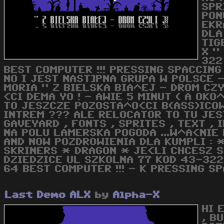
SPR
PON
EKR
DLA
TIG
X "
322
BEST COMPUTER !!! PRESSING SPACCING !
NO I JEST NAST]PNA GRUPA W POLSCE -
MORIA " Z BIELSKA BIA^EJ - DROM CZ
<CI DEMA YO ! - AWIE 5 MINUT ( A OKO
TO JESZCZE POZOSTA^O<CI B(ASS)ICOW
INTREM ??? ALE RELOCATOR TO TU JEST 
GAVEYARD , FONTS , SPRITES , TEXT ,
NA POLU LAMERSKA POGODA ...W^A<NIE 
AND NOW POZDROWIENIA DLA KUMPLI : 
SKRINERS * DRAGON * JE<LI CHCESZ SK
DZIEDZICE UL SZKOLNA 77 KOD 43-322 
64 BEST COMPUTER !!! - K PRESSING SPA
Last Demo ALX
by
Alpha-X
HI 
, B