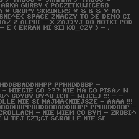
MS / TABOO * SHAMAN / TABOO *
 ARKA GURBY ( POCZ[TKUJ[CEGO
A * GRUPY SKRINERS * & & & * NA
ISN[^E< SPACE ZNACZY TO >E DEMO CI
A/ Z ALPH[ - X ZAJ>YJ DO NOTKI POD
 E ( EKRAN MI SI] KO_CZY ) - .
HHDDBBADDHHPP PPHHDDBBP -
 WIECIE CO ??? NIE MA CO PISA/ W
^ GDYBY BY^O ICH - WI]CEJ !!! - -
LLE NIE S[ NAJWA<NIEJSZE - AAAA !!!
- - ABBDDHHPPHHDDBBADDHHPP PPHHDDBBP -
SCROLLACH - NIE WIEM CO BYM - ZROBI^
 W TEJ CZ];CI SCROLLE NIE S[