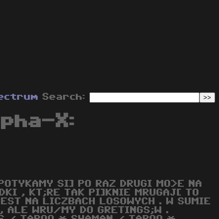
ectrum
Search:
lpha-X:
SPOTYKAMY SI] PO RAZ DRUGI MO>E NA
KI , KT;RE TAK PI]KNIE MRUGAJ[ TO
JEST NA LICZBACH LOSOWYCH . W SUMIE
 , ALE WRU/MY DO GRETINGS;W .