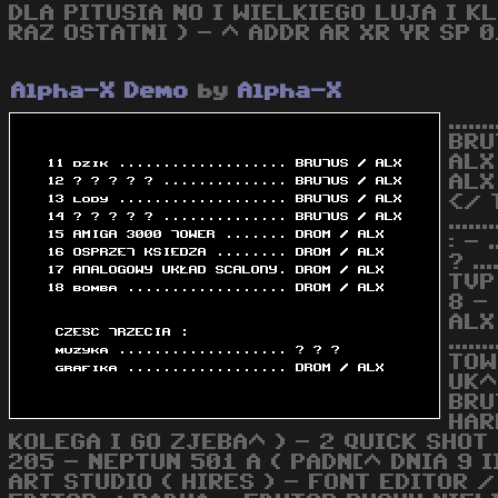
DLA PITUSIA NO I WIELKIEGO LUJA I 
RAZ OSTATNI ) - ^ ADDR AR XR YR SP 
Alpha-X Demo
by
Alpha-X
....
BRUT
ALX
ALX
</ T
....
: - 
? ..
TVP 
8 - 
ALX 
....
TOW
UK^A
BRUT
HAR
KOLEGA I GO ZJEBA^ ) - 2 QUICK SHOT I
205 - NEPTUN 501 A ( PADN[^ DNIA 9 I
ART STUDIO ( HIRES ) - FONT EDITOR 