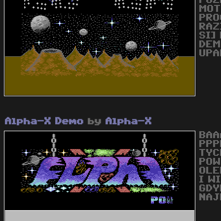
POZ
MOT
PRO
RAZ
SI]
DEM
UPA
Alpha-X Demo
by
Alpha-X
BAA
PPP
TYC
POW
OLE
I W
GDY
NAJ