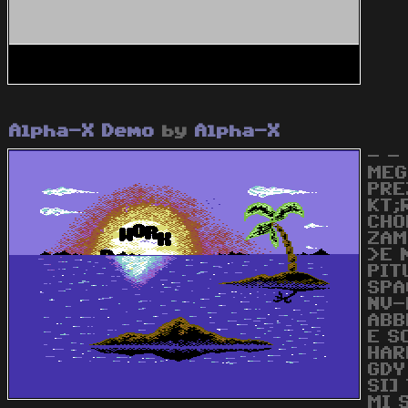
Alpha-X Demo
by
Alpha-X
- -
MEG
PRE
KT;
CHO
ZAM
>E 
PIT
SPAC
NV-
ABB
E S
HAR
GDY
SI]
MI 