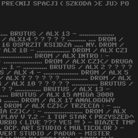
 PRE<NIJ SPACJ] ( SZKODA >E JU> PO
..... BRUTUS / ALX 13 - ...................
/ ALX14 ? ? ? ? ? .......... .... DROM /
 16 OSPRZ]T KSI]DZA ..... NY. DROM /
18 - .................. DROM / ALX CZ]
.............. DROM / ALX INTRO : -
 ..................... DROM / ALX CZ]</ DRUGA
 ... 1 - ............. BRUTUS / ALX 2 ? ? ? ?
TUS / ALX 4 - ................... DROM / ALX 5
M / ALX 7 ? ? ? ? ? .............. DROM / ALX
US / ALX 10 ? ? ? ? ? .............. BRUTUS /
 ? ? .............. BRUTUS / ALX 13 -
........... BRUTUS / ALX 15 AMIGA 3000
 ........ DROM / ALX 17 ANALOGOWY
... DROM / ALX CZ]</ TRZECIA : - ....
Z]</ : - ..................... DROM / ALX
PLAY V 7.2 - 1 TOP STAR ( PRZYSZED^
URBO ( LIVE ??? YES !!! ) - BIAZET TMP
. OCP. ART STUDIO ( MULTICOLOR ) -
NVERT STUDIO / PADUA - MISTER