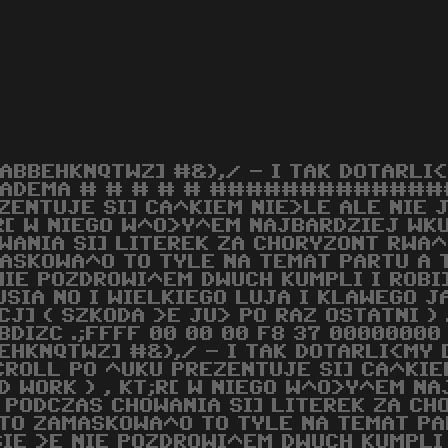
 ABBEHKNQTWZ] #&),/ - I TAK DOTARLI
ADEMA # # # # # ##############
ZENTUJE SI] CA^KIEM NIE>LE ALE NIE J
R[ W NIEGO W^O>Y^EM NAJBARDZIEJ WK
WANIA SI] LITEREK ZA CHORYZONT RWA^O
ASKOWA^O TO TYLE NA TEMAT PARTU A 
NIE POZDROWI^EM DWUCH KUMPLI I ROBI]
USIA NO I WIELKIEGO LUJA I KLAWEGO 
J] ( SZKODA >E JU> PO RAZ OSTATNI ) .....
BDIZC .;FFFF 00 00 00 F8 37 00000000 
EHKNQTWZ] #&),/ - I TAK DOTARLI<MY 
CROLL PO ^UKU PREZENTUJE SI] CA^KIE
D WORK ) , KT;R[ W NIEGO W^O>Y^EM N
 PODCZAS CHOWANIA SI] LITEREK ZA CH
 TO ZAMASKOWA^O TO TYLE NA TEMAT P
SIE >E NIE POZDROWI^EM DWUCH KUMPLI 