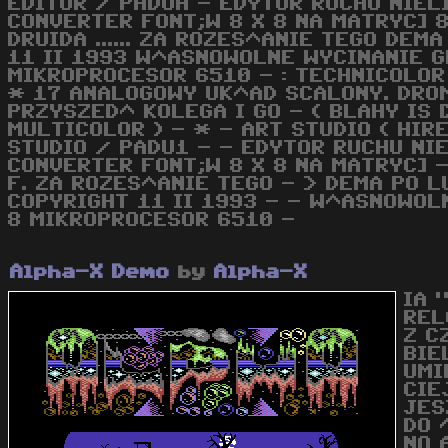
EDITOR / PADUA - EDYTOR RUCHU NIEL
CONVERTER FONT;W 8 X 8 NA MATRYC] 8 
DRUIDA ...... ZA ROZES^ANIE TEGO DE
11 II 1993 W^ASNOWOLNE WYCINANIE G
MIKROPROCESOR 6510 - : TECHNICOLOR -
* 17 ANALOGOWY UK^AD SCALONY. DROM 
PRZYSZED^ KOLEGA I GO - ( BLAHY IS D
MULTICOLOR ) - * - ART STUDIO ( HIRE
STUDIO / PADU1 - - EDYTOR RUCHU NI
CONVERTER FONT;W 8 X 8 NA MATRYC] -
F. ZA ROZES^ANIE TEGO - > DEMA PO L
COPYRIGHT 11 II 1993 - - W^ASNOWOLN
8 MIKROPROCESOR 6510 -
Alpha-X Demo
by
Alpha-X
IA 
REL
Z C
BIE
UMI
CIE
JES
DO 
NO 