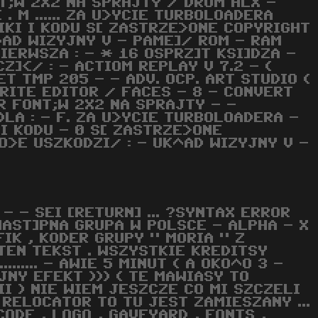
T;W 2X2 NA SPRAJTY / DROM ALX -
. M ...... ZA U>YCIE TURBOLOADERA
FIKI I KODU S[ ZASTRZE>ONE COPYRIGHT
^AD WIZYJNY V - PAME]/ ROM - RAM
PIERWSZA : - * 16 OSPRZ]T KSI]DZA -
Z]</ : - ACTIOM REPLAY V 7.2 - (
ET TMP 205 - - ADV. OCP. ART STUDIO (
SPRITE EDITOR / FACES - 8 - CONVERT
R FONT;W 2X2 NA SPRAJTY - -
DLA : - F. ZA U>YCIE TURBOLOADERA -
 I KODU - 0 S[ ZASTRZE>ONE
O>E USZKODZI/ : - UK^AD WIZYJNY V -
 - - SEI [RETURN] ... ?SYNTAX ERROR
 NAST]PNA GRUPA W POLSCE - ALPHA - X
IK , KODER GRUPY " MORIA " Z
TEN TEKST . WSZYSTKIE KREDITSY
....... - AWIE 5 MINUT ( A OKO^O 3 -
JNY EFEKT ))) ( TE MAWIASY TO
I ) NIE WIEM JESZCZE CO MI SZCZELI
 RELOCATOR TO TU JEST ZAMIESZANY ...
CODE , LOGO , GAVEYARD , FONTS ,