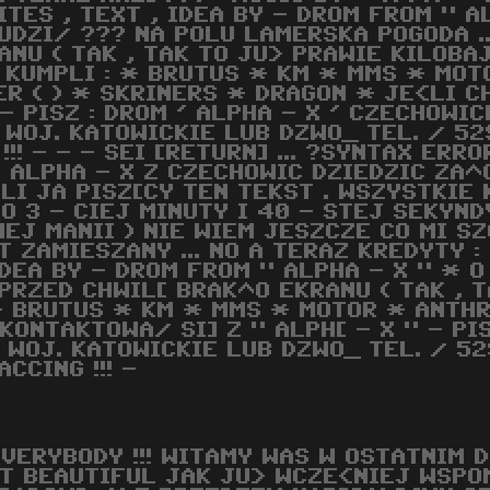
ITES , TEXT , IDEA BY - DROM FROM " 
UDZI/ ??? NA POLU LAMERSKA POGODA .
ANU ( TAK , TAK TO JU> PRAWIE KILOBA
 KUMPLI : * BRUTUS * KM * MMS * MOT
ER ( ) * SKRINERS * DRAGON * JE<LI C
 - PISZ : DROM ' ALPHA - X ' CZECHOWI
 WOJ. KATOWICKIE LUB DZWO_ TEL. / 52
!! - - - SEI [RETURN] ... ?SYNTAX ERR
 ALPHA - X Z CZECHOWIC DZIEDZIC ZA^
YLI JA PISZ[CY TEN TEKST . WSZYSTKIE
^O 3 - CIEJ MINUTY I 40 - STEJ SEKYN
EJ MANII ) NIE WIEM JESZCZE CO MI SZ
ZAMIESZANY ... NO A TERAZ KREDYTY : 
 IDEA BY - DROM FROM " ALPHA - X " *
PRZED CHWIL[ BRAK^O EKRANU ( TAK , 
* BRUTUS * KM * MMS * MOTOR * ANTHR
ONTAKTOWA/ SI] Z " ALPH[ - X " - PIS
WOJ. KATOWICKIE LUB DZWO_ TEL. / 529
CCING !!! -
EVERYBODY !!! WITAMY WAS W OSTATNIM 
UT BEAUTIFUL JAK JU> WCZE<NIEJ WSPO