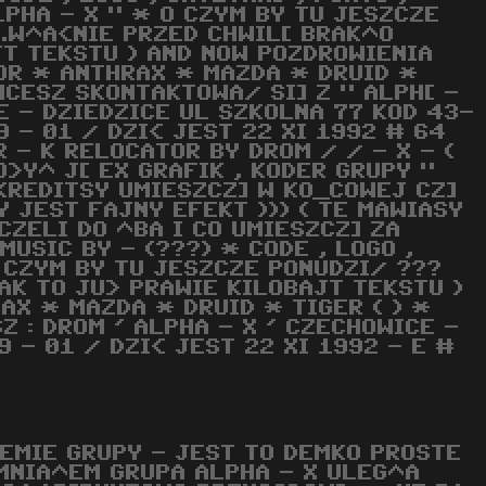
ALPHA - X " * O CZYM BY TU JESZCZE
..W^A<NIE PRZED CHWIL[ BRAK^O
JT TEKSTU ) AND NOW POZDROWIENIA
OR * ANTHRAX * MAZDA * DRUID *
HCESZ SKONTAKTOWA/ SI] Z " ALPH[ -
CE - DZIEDZICE UL SZKOLNA 77 KOD 43-
9 - 01 / DZI< JEST 22 XI 1992 # 64
OR - K RELOCATOR BY DROM / / - X - (
O>Y^ J[ EX GRAFIK , KODER GRUPY "
 KREDITSY UMIESZCZ] W KO_COWEJ CZ]
DY JEST FAJNY EFEKT ))) ( TE MAWIASY
CZELI DO ^BA I CO UMIESZCZ] ZA
MUSIC BY - (???) * CODE , LOGO ,
 O CZYM BY TU JESZCZE PONUDZI/ ???
TAK TO JU> PRAWIE KILOBAJT TEKSTU )
AX * MAZDA * DRUID * TIGER ( ) *
Z : DROM ' ALPHA - X ' CZECHOWICE -
 - 01 / DZI< JEST 22 XI 1992 - E #
DEMIE GRUPY - JEST TO DEMKO PROSTE
MNIA^EM GRUPA ALPHA - X ULEG^A