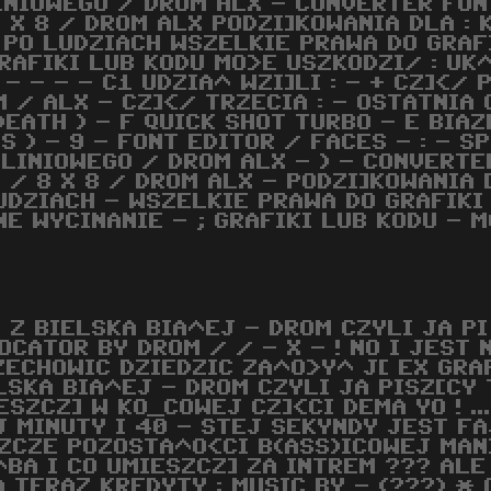
INIOWEGO / DROM ALX - CONVERTER FON
X 8 / DROM ALX PODZI]KOWANIA DLA : K 
MA PO LUDZIACH WSZELKIE PRAWA DO GRA
RAFIKI LUB KODU MO>E USZKODZI/ : UK
 - - - C1 UDZIA^ WZI]LI : - + CZ]</ 
/ ALX - CZ]</ TRZECIA : - OSTATNIA C
EATH ) - F QUICK SHOT TURBO - E BIAZ
S ) - 9 - FONT EDITOR / FACES - : - 
ELINIOWEGO / DROM ALX - ) - CONVERTE
 / 8 X 8 / DROM ALX - PODZI]KOWANIA 
UDZIACH - WSZELKIE PRAWA DO GRAFIKI
E WYCINANIE - ; GRAFIKI LUB KODU - M
" Z BIELSKA BIA^EJ - DROM CZYLI JA PI
OCATOR BY DROM / / - X - ! NO I JEST
ZECHOWIC DZIEDZIC ZA^O>Y^ J[ EX GRAF
LSKA BIA^EJ - DROM CZYLI JA PISZ[CY 
ESZCZ] W KO_COWEJ CZ]<CI DEMA YO ! .....
J MINUTY I 40 - STEJ SEKYNDY JEST FA
ZCZE POZOSTA^O<CI B(ASS)ICOWEJ MANI
^BA I CO UMIESZCZ] ZA INTREM ??? ALE
A TERAZ KREDYTY : MUSIC BY - (???) * 