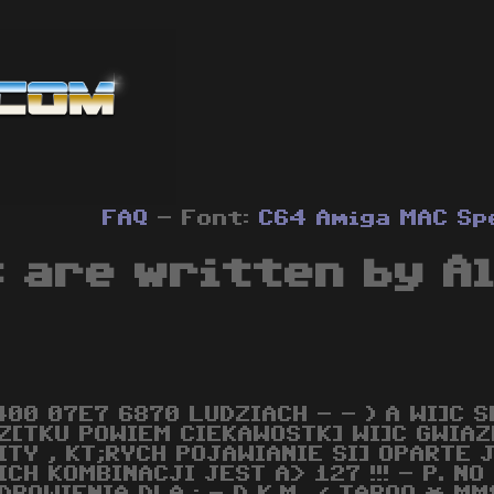
FAQ
- Font:
C64
Amiga
MAC
Sp
 are written by A
400 07E7 6870 LUDZIACH - - ) A WI]C 
Z[TKU POWIEM CIEKAWOSTK] WI]C GWIAZD
ITY , KT;RYCH POJAWIANIE SI] OPARTE 
ICH KOMBINACJI JEST A> 127 !!! - P. NO