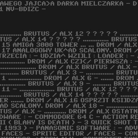
KLAWEGO JAJCA>A DARKA MIELCZARKA - D
01 NV-BDIZC -
............... BRUTUS / ALX 12 ? ? ? ? ? .........
US / ALX 14 ? ? ? ? ? .............. BRUTUS 
 15 AMIGA 3000 TOWER ... ... DROM / ALX
 17 ANALOGOWY UK^AD SCALONY. DROM / ALX 
RZECIA : - UDZIA^ WZI]LI : LOADER : - ....
................. DROM / ALX CZ]</ PIERWSZA : -
..................... DROM / ALX BRUTUS / ALX -
............ BRUTUS / ALX 3 - ............... BRU
1 .................. DROM / ALX 6 - ....... DRO
.............. BRUTUS / ALX 9 - .......... BRUT
11 - ................... BRUTUS / ALX 12 ? ? ?
............... BRUTUS / ALX 14 ? ? ? ? ? ...
ER ....... DROM / ALX 16 OSPRZ]T KSI]DZA
D SCALONY. DROM / ALX 18 - ...............
US / ALX - ............ DROM / ALX OSTATNIA C
DWARE : - COMMODORE 64 C - ACTIOM RE
I ( BLAHY IS DEATH ) - 3 QUICK SHOT T
I 1993 ) - PANASONIC SOFTWARE : - ADV
/ FACES - SPRITE EDITOR / FACES - CO