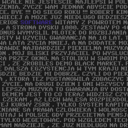
E WCALE NIE JESTESCIE NAJLEPSI W PO
ZENIA. ZYCZE WAM JEDNAK ABYSCIE POD
CE. BYE !!! DO SIEGO ROKU !!! ROBERT K
WIECEJ A MOZE JUZ NIEDLUGO BEDZIESZ
ERIOR
SOFTWARE
WITAMY Z POWROTEM NA
 , A STRONA DYSKU 1000. ZESTAWY PO 40
ONUS WYMYSLIL MLOTEK DO ROZBIJANIA
OSTY W UZYCIU. GWARANCJA NA 10 LAT. TA
WA LATA ZYCIA MNIEJ. A NA DODATEK MO
PRAWDE NAJBARDZIEJ PIEKIELNA MUZYK
ON . MOJ BLISKI PRZYJACIEL PO WYSLU
TRA PRZEZ OKNO. NA STOLIKU W SWOIM 
 CI , ZE ZROBILES DEMO BLACK MARKET.
E DALSZA EGZYSTENCJA W TYM KRAJU NI
ZIE BEDZIE MI DOBRZE. CZYLI DO PIEKLA
A , KTORA TEZ POSTANOWILA ZOBACZYC 
 ZYCIE. NA DRUGI DZIEN I ONI WSZYSCY
E LEPSZA MUZYKA TO GWARANJA BY DOSTA
AKIM DEMEM JEST TO CO TERAZ WIDZISZ C
A CZEKAM , AZ LECH WALESA ROZPIERDOL
TEJ KURWY ZSRR . TYLKO SYSTEM KAPIT
ENIANE SA PRAWA CZLOWIEKA I WOLNOS
 TUTAJ W POLSCE GDY PRZECIETNA PENSJ
 TYLKO WEGETOWAC. POD WZGLEDEM TECH
MAM NADZIEJE , ZE JUZ NIEDLUGO NA D