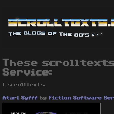
These scrolltexts
Service:
1 scrolltexts.
Atari Syfff
by
Fiction Software Se