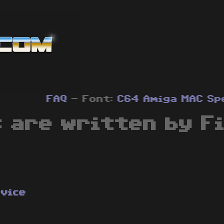
FAQ
- Font:
C64
Amiga
MAC
Sp
 are written by F
rvice