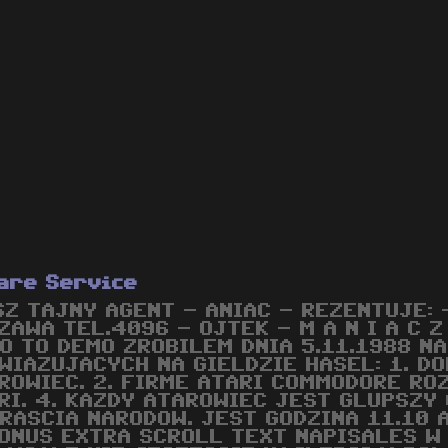
are Service
SZ TAJNY AGENT - ANIAC - REZENTUJE: 
ZAWA TEL.4096 - OJTEK - M A N I A C 
O TO DEMO ZROBILEM DNIA 5.11.1988 N
WIAZUJACYCH NA GIELDZIE HASEL: 1. D
ROWIEC. 2. FIRME ATARI COMMODORE ROZ
RI. 4. KAZDY ATAROWIEC JEST GLUPSZY
RASCIA NARODOW. JEST GODZINA 11.10 
ONUS EXTRA SCROLL TEXT NAPISALES W 