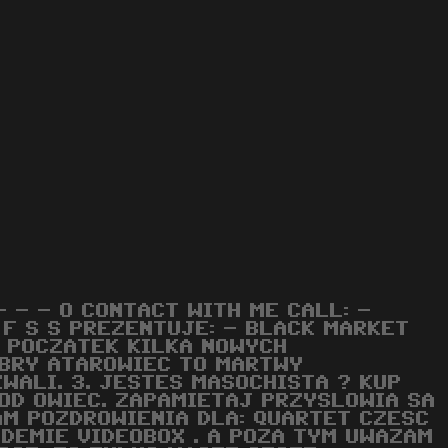
- - - O CONTACT WITH ME CALL: -
Z F S S PREZENTUJE: - BLACK MARKET
A POCZATEK KILKA NOWYCH
OBRY ATAROWIEC TO MARTWY
WALI. 3. JESTES MASOCHISTA ? KUP
 OD OWIEC. ZAPAMIETAJ PRZYSLOWIA SA
AM POZDROWIENIA DLA: QUARTET CZESC
DEMIE VIDEOBOX . A POZA TYM UWAZAM