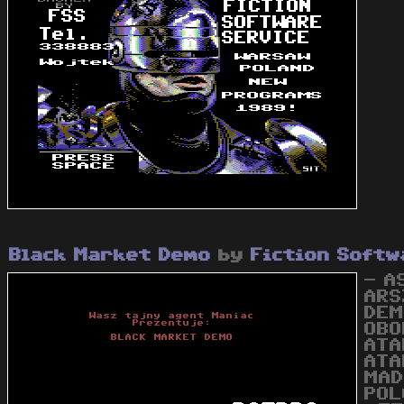
Black Market Demo
by
Fiction Softw
- A
ARS
DEM
OBO
ATA
ATA
MAD
POL