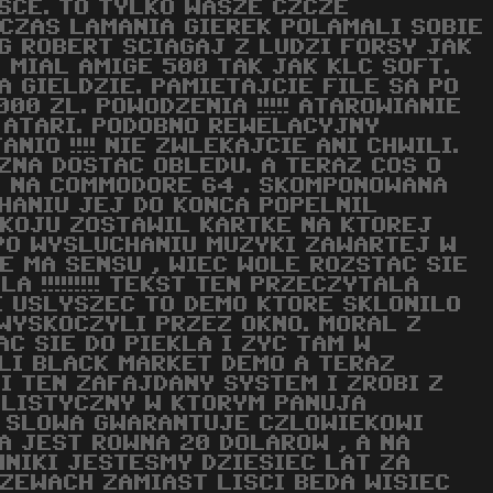
LSCE. TO TYLKO WASZE CZCZE
CZAS LAMANIA GIEREK POLAMALI SOBIE
ING ROBERT SCIAGAJ Z LUDZI FORSY JAK
 MIAL AMIGE 500 TAK JAK KLC SOFT.
 GIELDZIE. PAMIETAJCIE FILE SA PO
00 ZL. POWODZENIA !!!!! ATAROWIANIE
 ATARI. PODOBNO REWELACYJNY
NIO !!!! NIE ZWLEKAJCIE ANI CHWILI.
ZNA DOSTAC OBLEDU. A TERAZ COS O
A NA COMMODORE 64 . SKOMPONOWANA
CHANIU JEJ DO KONCA POPELNIL
POKOJU ZOSTAWIL KARTKE NA KTOREJ
 PO WYSLUCHANIU MUZYKI ZAWARTEJ W
E MA SENSU , WIEC WOLE ROZSTAC SIE
 !!!!!!!!! TEKST TEN PRZECZYTALA
I USLYSZEC TO DEMO KTORE SKLONILO
 WYSKOCZYLI PRZEZ OKNO. MORAL Z
C SIE DO PIEKLA I ZYC TAM W
ZYLI BLACK MARKET DEMO A TERAZ
I TEN ZAFAJDANY SYSTEM I ZROBI Z
ALISTYCZNY W KTORYM PANUJA
C SLOWA GWARANTUJE CZLOWIEKOWI
A JEST ROWNA 20 DOLAROW , A NA
NIKI JESTESMY DZIESIEC LAT ZA
RZEWACH ZAMIAST LISCI BEDA WISIEC