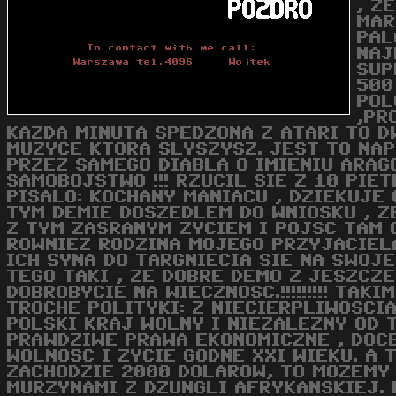
, Z
MAR
PAL
NAJ
SUP
500
POL
,PR
KAZDA MINUTA SPEDZONA Z ATARI TO D
MUZYCE KTORA SLYSZYSZ. JEST TO NA
PRZEZ SAMEGO DIABLA O IMIENIU ARAG
SAMOBOJSTWO !!! RZUCIL SIE Z 10 PIE
PISALO: KOCHANY MANIACU , DZIEKUJE
TYM DEMIE DOSZEDLEM DO WNIOSKU , Z
Z TYM ZASRANYM ZYCIEM I POJSC TAM GD
ROWNIEZ RODZINA MOJEGO PRZYJACIEL
ICH SYNA DO TARGNIECIA SIE NA SWOJE
TEGO TAKI , ZE DOBRE DEMO Z JESZCZ
DOBROBYCIE NA WIECZNOSC.!!!!!!!!! T
TROCHE POLITYKI: Z NIECIERPLIWOSCI
POLSKI KRAJ WOLNY I NIEZALEZNY OD 
PRAWDZIWE PRAWA EKONOMICZNE , DOC
WOLNOSC I ZYCIE GODNE XXI WIEKU. A
ZACHODZIE 2000 DOLAROW, TO MOZEMY
MURZYNAMI Z DZUNGLI AFRYKANSKIEJ. 