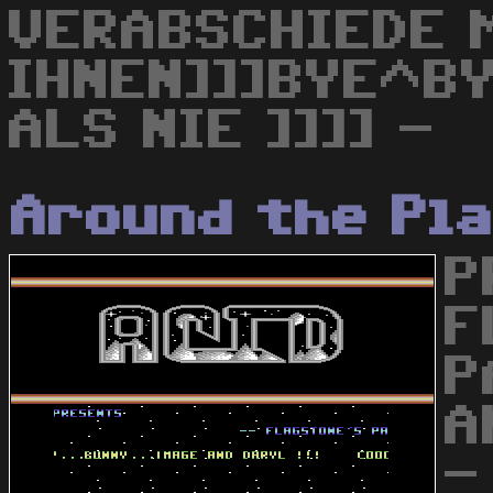
VERABSCHIEDE 
IHNEN]]]BYE^BY
ALS NIE ]]]] -
Around the Pl
P
F
P
A
-