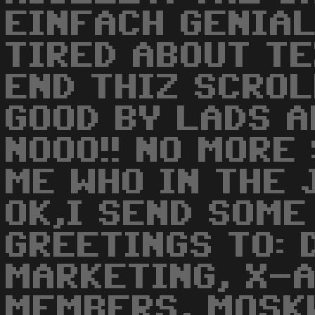
EINFACH GENIAL!
TIRED ABOUT TE
END THIZ SCROLL
GOOD BY LADS A
NOOO!! NO MORE
ME WHO IN THE 
OK,I SEND SOME
GREETINGS TO: 
MARKETING, X-
MEMBERS, MOSK