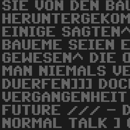
SIE VON DEN B
HERUNTERGEKOM
EINIGE SAGTEN^
BAUEME SEIEN 
GEWESEN^ DIE 
MAN NIEMALS V
DUERFEN]]] DOC
VERGANGENHEIT
FUTURE /// - D
NORMAL TALK ] 