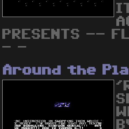
I
A
PRESENTS -- F
- -
Around the Pl
'
S
W
B