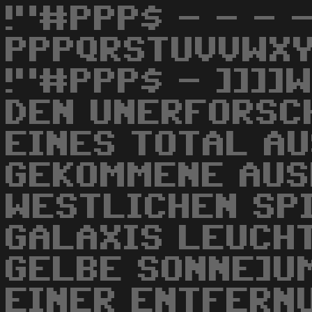
!"#PPP$ - - - 
PPPQRSTUVVWXY
!"#PPP$ - ]]]]
DEN UNERFORSC
EINES TOTAL A
GEKOMMENE AUS
WESTLICHEN SP
GALAXIS LEUCH
GELBE SONNE]UM
EINER ENTFERN