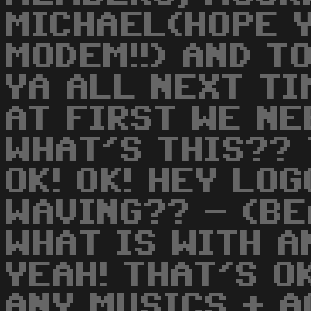
MICHAEL(HOPE 
MODEM!!) AND TO
YA ALL NEXT TIM
AT FIRST WE NE
WHAT'S THIS?? 
OK! OK! HEY LO
WAVING?? - (B
WHAT IS WITH A
YEAH! THAT'S O
ANY MUSICS + A