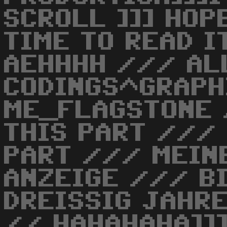
SCROLL ]]] HOP
TIME TO READ I
AEHHHH /// AL
CODINGS^GRAPH
ME_FLAGSTONE 
THIS PART ///
PART /// MEIN
ANZEIGE /// B
DREISSIG JAHR
// HAHAHAHA]]