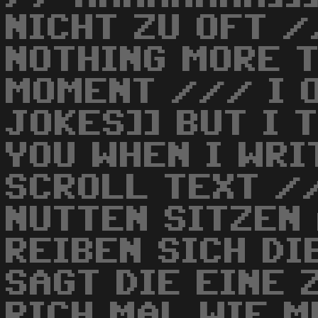
NICHT ZU OFT 
NOTHING MORE T
MOMENT /// I 
JOKES]] BUT I 
YOU WHEN I WRI
SCROLL TEXT //
NUTTEN SITZEN 
REIBEN SICH DI
SAGT DIE EINE 
RICH MAL WIE M