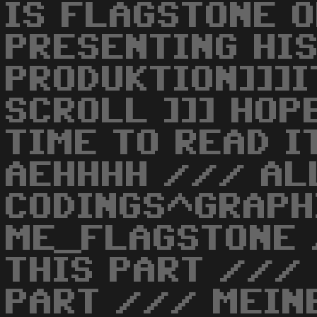
IS FLAGSTONE 
PRESENTING HI
PRODUKTION]]]I
SCROLL ]]] HOP
TIME TO READ I
AEHHHH /// AL
CODINGS^GRAPH
ME_FLAGSTONE 
THIS PART ///
PART /// MEIN