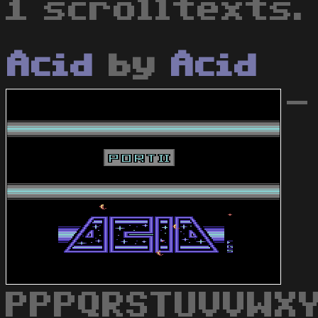
1 scrolltexts.
Acid
by
Acid
-
PPPQRSTUVVWXY