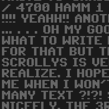
/ 4700 HAMM 1
!!!! YEAHH!! AN
... . . . OH MY 
WHAT TO WRITE 
FOR THAT BUT T
SCROLLYS IS VE
REALIZE. I HOP
ME WHEN I WON'
MANY TEXT ?!?! 
NICEELY. THE 3