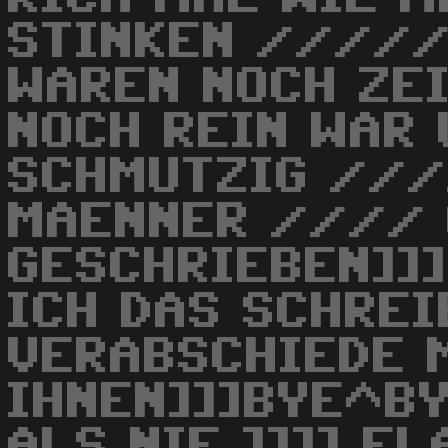
STINKEN /////
WAREN NOCH ZEI
NOCH REIN WAR 
SCHMUTZIG ///
MAENNER //// 
GESCHRIEBEN]]]
ICH DAS SCHREI
VERABSCHIEDE 
IHNEN]]]BYE^BY
ALS NIE ]]]] F