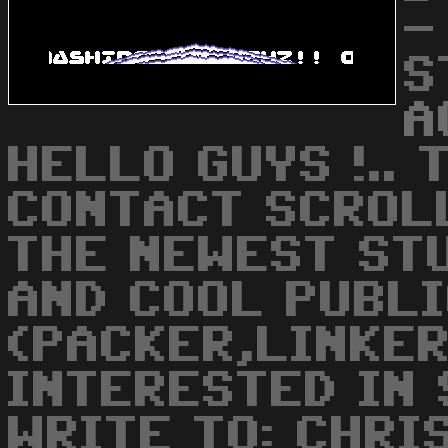
-
S
A
HELLO GUYS !.. 
CONTACT SCROL
THE NEWEST ST
AND COOL PUBL
(PACKER,LINKER,
INTERESTED IN
WRITE TO: CHRI