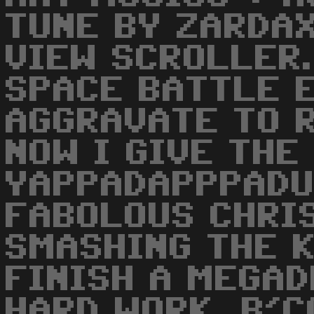
TUNE BY ZARDAX
VIEW SCROLLER.
SPACE BATTLE 
AGGRAVATE TO 
NOW I GIVE THE
YAPPADAPPPADUU
FABOLOUS CHRI
SMASHING THE K
FINISH A MEGAD
HARD WORK, B'C