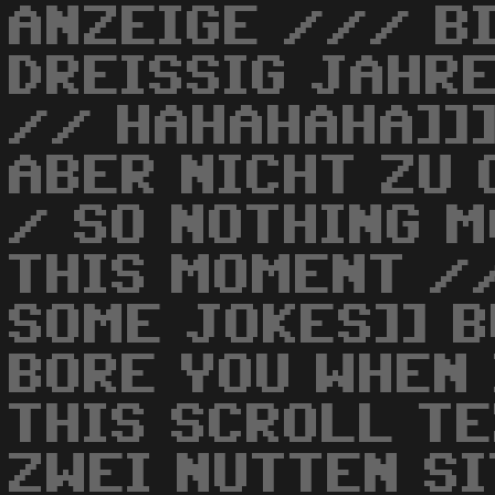
ANZEIGE /// B
DREISSIG JAHR
// HAHAHAHA]]]
ABER NICHT ZU
/ SO NOTHING M
THIS MOMENT /
SOME JOKES]] B
BORE YOU WHEN 
THIS SCROLL TE
ZWEI NUTTEN SI