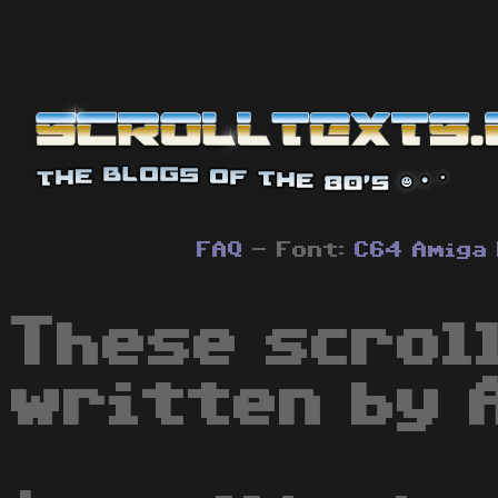
FAQ
- Font:
C64
Amiga
These scrol
written by A